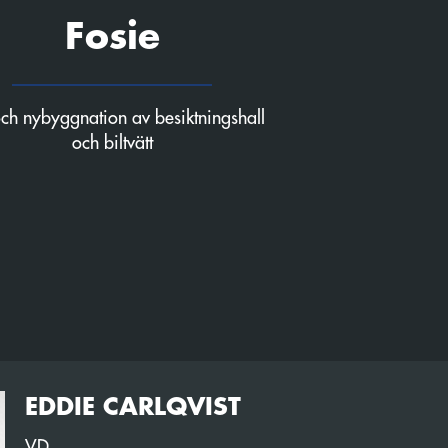
Fosie
 och nybyggnation av besiktningshall
och biltvätt
EDDIE CARLQVIST
VD