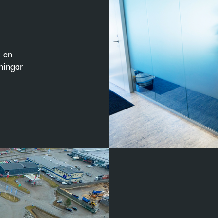
G
å en
gningar