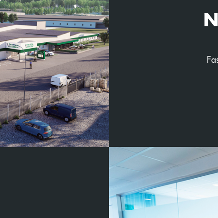
N
rden
Fa